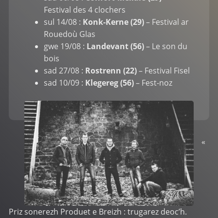
Festival des 4 clochers
sul 14/08 :
Konk-Kerne (29)
– Festival ar
Rouedoù Glas
gwe 19/08 :
Landevant (56)
– Le son du
bois
sad 27/08 :
Rostrenn (22)
– Festival Fisel
sad 10/09 :
Klegereg (56)
– Fest-noz
«
Priz sonerezh Produet e Breizh : trugarez deoc’h.