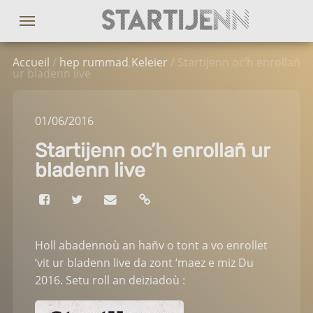
Accueil
/
hep rummad
,
Keleier
/ Startijenn oc’h enrollañ
ur bladenn live
01
/06
/2016
Startijenn oc’h enrollañ ur
bladenn live
Holl abadennoù an hañv o tont a vo enrollet
‘vit ur bladenn live da zont ‘maez e miz Du
2016. Setu roll an deiziadoù :