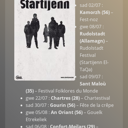
sad 02/07 :
Kamorzh (56)
–
Fest-noz
gwe 08/07 :
Rudolstadt
(Allamagn)
–
Rudolstadt
Festival
(Startijenn El-
TaQa)
sad 09/07 :
Sant Maloù
(35)
– Festival Folklores du Monde
gwe 22/07 :
Chartres (28)
– Chartestival
sad 30/07 :
Gourin (56)
– Fête de la crêpe
gwe 05/08 :
An Oriant (56)
– Gouelk
Etrekeliek
sad 06/08 :
Confort-Meilars (29)
–