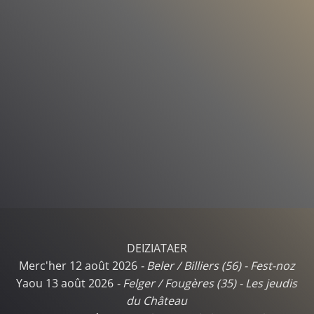
DEIZIATAER
Merc'her 12 août 2026
-
Beler / Billiers (56)
-
Fest-noz
Yaou 13 août 2026
-
Felger / Fougères (35)
-
Les jeudis
du Château