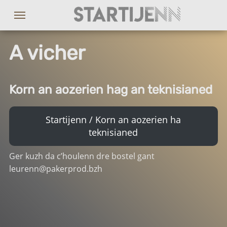
A vicher
Korn an aozerien hag an teknisianed
Startijenn / Korn an aozerien ha
teknisianed
Ger kuzh da c’houlenn dre bostel gant
leurenn@pakerprod.bzh