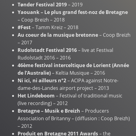
Tønder Festival 2019
– 2019
Yaouank – Le plus grand fest-noz de Bretagne
– Coop Breizh – 2018
#Fest
– Tamm Kreiz – 2018
Au coeur de la musique bretonne
– Coop Breizh
– 2017
Rudolstadt Festival 2016
– live at Festival
Rudolstadt 2016 – 2016
46ème festival interceltique de Lorient (Année
de l’Australie)
– Keltia Musique – 2016
Ni ici, ni ailleurs n°2
– ACIPA against Notre-
dame-des-Landes airport project – 2013
Het Lindeboom
– Festival of traditional music
(live recording) – 2012
Bretagne – Musik e Breizh
– Producers
Association of Britanny – (diffusion : Coop Breizh)
– 2012
Produit en Bretagne 2011 Awards
– the