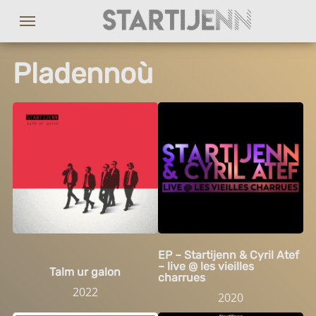
Pladennoù
EP – Startijenn & Cyril Atef
– live @ les vieilles
Talm ur galon
charrues
2022
2020