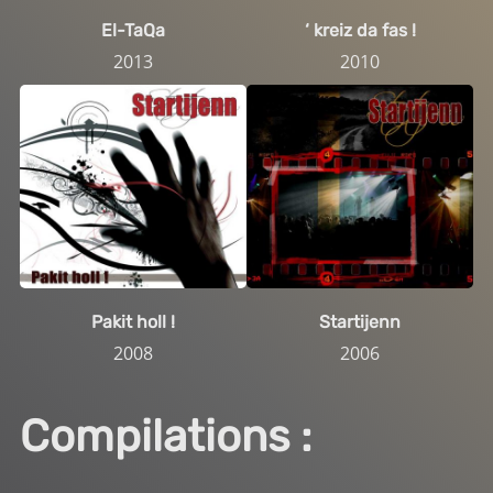
El-TaQa
‘ kreiz da fas !
2013
2010
Pakit holl !
Startijenn
2008
2006
Compilations :