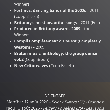
Winners
Fest-noz: dancing bands of the 2000s
– 2011
(Coop Breizh)
Britanny’s most beautiful songs
– 2011 (Emi)
Produced in Brittany awards 2009
– the
Winners
Compil Complètement à L’ouest (Completely
Western)
– 2009
Breton music: anthology, the group dance
vol.2
(Coop Breizh)
New Celtic waves
(Coop Breizh)
DEIZIATAER
Merc'her 12 août 2026
-
Beler / Billiers (56)
-
Fest-noz
Yaou 13 août 2026
-
Felger / Fougères (35)
-
Les jeudis