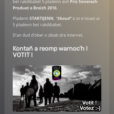
bet rakdibabet 5 pladenn evit
Priz Sonerezh
Produet e Breizh 2016
.
Pladenn
STARTIJENN
,
“Skeud”
a zo e touez ar
5 pladenn bet rakdibabet.
D’an dud d’ober o zibab dre Internet.
Kontañ a reomp warnoc’h !
VOTIT !