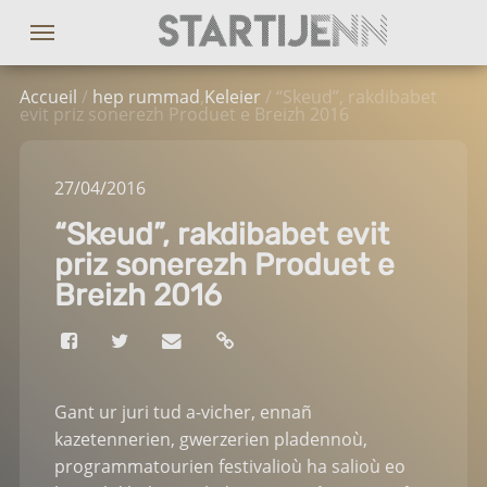
Accueil
/
hep rummad
,
Keleier
/ “Skeud”, rakdibabet
evit priz sonerezh Produet e Breizh 2016
27
/04
/2016
“Skeud”, rakdibabet evit
priz sonerezh Produet e
Breizh 2016
Gant ur juri tud a-vicher, ennañ
kazetennerien, gwerzerien pladennoù,
programmatourien festivalioù ha salioù eo