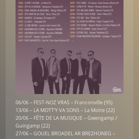
06/06 – FEST-NOZ VRAS – Franconville (95)
13/06 – LA MOTT’Y VA SONS – La Motte (22)
20/06 – FÊTE DE LA MUSIQUE – Gwengamp /
Guingamp (22)
27/06 – GOUEL BROADEL AR BREZHONEG –