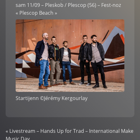
sam 11/09 – Pleskob / Plescop (56) – Fest-noz
« Plescop Beach »
Startijenn ©Jérémy Kergourlay
«
Livestream – Hands Up for Trad – International Make
Music Day