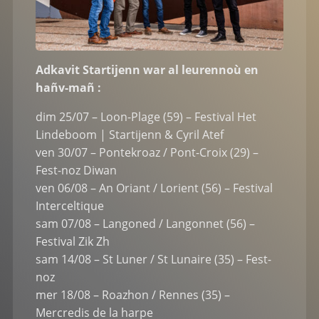
Adkavit Startijenn war al leurennoù en
hañv-mañ :
dim 25/07 – Loon-Plage (59) – Festival Het
Lindeboom | Startijenn & Cyril Atef
ven 30/07 – Pontekroaz / Pont-Croix (29) –
Fest-noz Diwan
ven 06/08 – An Oriant / Lorient (56) – Festival
Interceltique
sam 07/08 – Langoned / Langonnet (56) –
Festival Zik Zh
sam 14/08 – St Luner / St Lunaire (35) – Fest-
noz
mer 18/08 – Roazhon / Rennes (35) –
Mercredis de la harpe