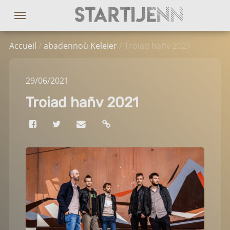
Accueil
/
abadennoù
,
Keleier
/ Troiad hañv 2021
29
/06
/2021
Troiad hañv 2021