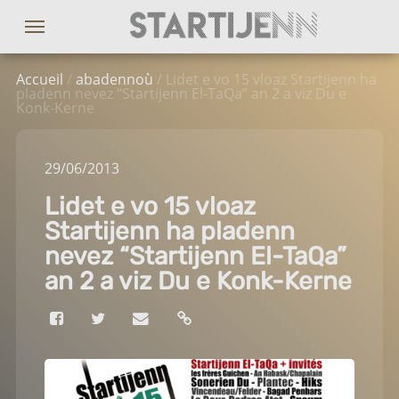
Accueil
/
abadennoù
/ Lidet e vo 15 vloaz Startijenn ha
pladenn nevez “Startijenn El-TaQa” an 2 a viz Du e
Konk-Kerne
29
/06
/2013
Lidet e vo 15 vloaz
Startijenn ha pladenn
nevez “Startijenn El-TaQa”
an 2 a viz Du e Konk-Kerne