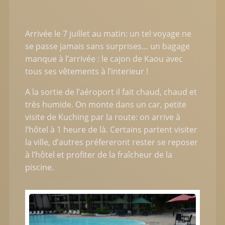
Arrivée le 7 juillet au matin: un tel voyage ne
se passe jamais sans surprises… un bagage
manque à l’arrivée : le cajon de Kaou avec
tous ses vêtements à l’interieur !
A la sortie de l’aéroport il fait chaud, chaud et
très humide. On monte dans un car, petite
visite de Kuching par la route: on arrive à
l’hôtel à 1 heure de là. Certains partent visiter
la ville, d’autres préfereront rester se reposer
à l’hôtel et profiter de la fraîcheur de la
piscine.