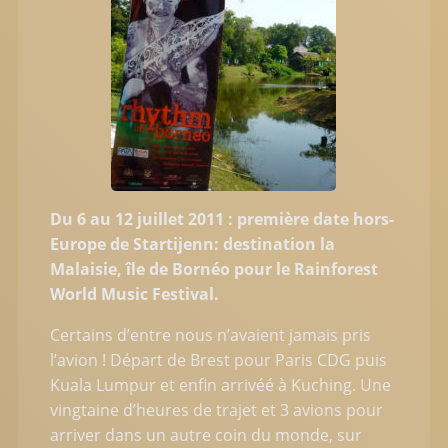
Du 6 au 12 juillet 2011 : première date hors-
Europe de Startijenn: destination la
Malaisie, île de Bornéo pour le Rainforest
World Music Festival.
Certains d’entre nous n’avaient jamais pris
l’avion ! Départ de Brest pour Paris CDG puis
Kuala Lumpur et enfin arrivéé à Kuching. Une
vingtaine d’heures de trajet et 3 avions pour
arriver dans un autre coin du monde, sur