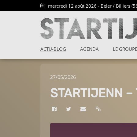
mercredi 12 août 2026
-
Beler / Billiers (5
ACTU-BLOG
AGENDA
LE GROUP
27
/
05
/
2026
STARTIJENN –