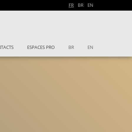
FR
BR
EN
TACTS
ESPACES PRO
BR
EN