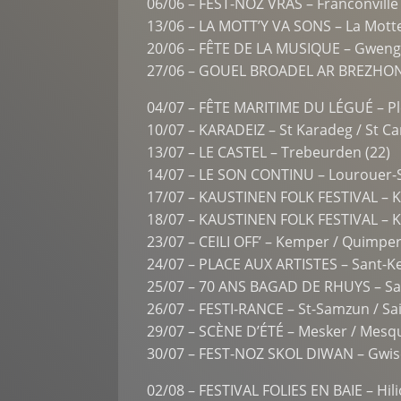
06/06 – FEST-NOZ VRAS – Franconville 
13/06 – LA MOTT’Y VA SONS – La Motte
20/06 – FÊTE DE LA MUSIQUE – Gwen
27/06 – GOUEL BROADEL AR BREZHONEG
04/07 – FÊTE MARITIME DU LÉGUÉ – Pler
10/07 – KARADEIZ – St Karadeg / St Ca
13/07 – LE CASTEL – Trebeurden (22)
14/07 – LE SON CONTINU – Lourouer-S
17/07 – KAUSTINEN FOLK FESTIVAL – K
18/07 – KAUSTINEN FOLK FESTIVAL – K
23/07 – CEILI OFF’ – Kemper / Quimper
24/07 – PLACE AUX ARTISTES – Sant-Ke 
25/07 – 70 ANS BAGAD DE RHUYS – Sar
26/07 – FESTI-RANCE – St-Samzun / Sa
29/07 – SCÈNE D’ÉTÉ – Mesker / Mesq
30/07 – FEST-NOZ SKOL DIWAN – Gwise
02/08 – FESTIVAL FOLIES EN BAIE – Hilio