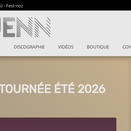
6)
-
Fest-noz
E
DISCOGRAPHIE
VIDÉOS
BOUTIQUE
CON
 TOURNÉE ÉTÉ 2026