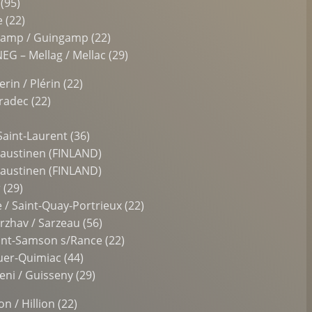
(95)
 (22)
gamp / Guingamp (22)
 – Mellag / Mellac (29)
in / Plérin (22)
radec (22)
aint-Laurent (36)
austinen (FINLAND)
austinen (FINLAND)
 (29)
/ Saint-Quay-Portrieux (22)
zhav / Sarzeau (56)
int-Samson s/Rance (22)
uer-Quimiac (44)
ni / Guisseny (29)
n / Hillion (22)