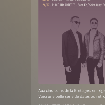
Aux cinq coins de la Bretagne, en rég
Voici une belle série de dates où retro