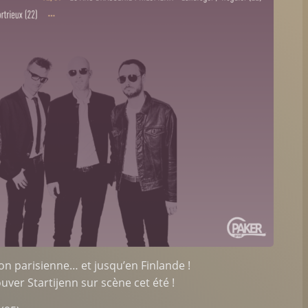
ion parisienne… et jusqu’en Finlande !
uver Startijenn sur scène cet été !