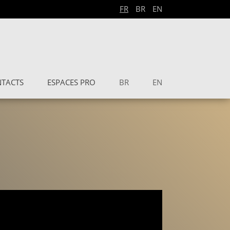
FR
BR
EN
TACTS
ESPACES PRO
BR
EN