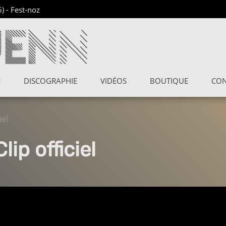
6)
-
Fest-noz
E
DISCOGRAPHIE
VIDÉOS
BOUTIQUE
CON
iel
lip officiel