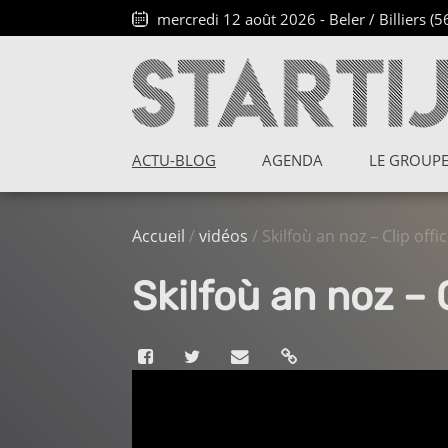
mercredi 12 août 2026
-
Beler / Billiers (5
ACTU-BLOG
AGENDA
LE GROUP
Accueil
/
vidéos
/ Skilfoù an noz – Clip offic
Skilfoù an noz – C