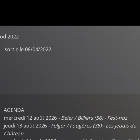
rod
2022
– sortie le 08/04/2022
AGENDA
mercredi 12 août 2026
-
Beler / Billiers (56)
-
Fest-noz
jeudi 13 août 2026
-
Felger / Fougères (35)
-
Les jeudis du
Château