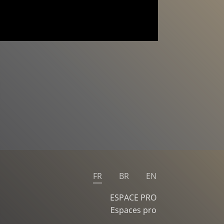
FR
BR
EN
ESPACE PRO
Espaces pro