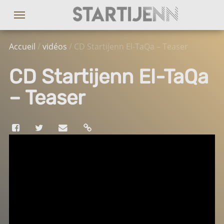
Accueil
/
vidéos
/ CD Startijenn El-TaQa – Teaser
CD Startijenn El-TaQa
– Teaser