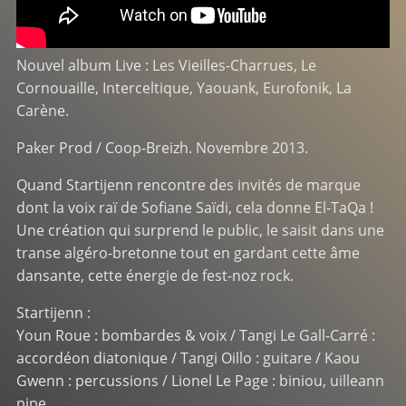
Nouvel album Live : Les Vieilles-Charrues, Le
Cornouaille, Interceltique, Yaouank, Eurofonik, La
Carène.
Paker Prod / Coop-Breizh. Novembre 2013.
Quand Startijenn rencontre des invités de marque
dont la voix raï de Sofiane Saïdi, cela donne El-TaQa !
Une création qui surprend le public, le saisit dans une
transe algéro-bretonne tout en gardant cette âme
dansante, cette énergie de fest-noz rock.
Startijenn :
Youn Roue : bombardes & voix / Tangi Le Gall-Carré :
accordéon diatonique / Tangi Oillo : guitare / Kaou
Gwenn : percussions / Lionel Le Page : biniou, uilleann
pipe