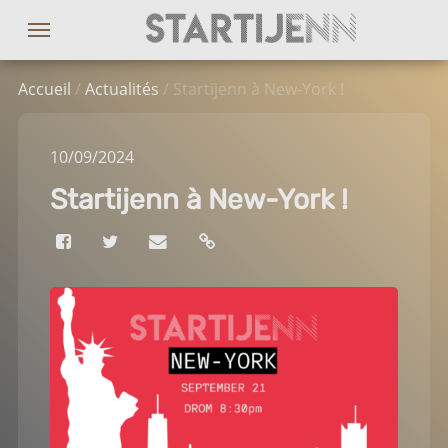
Accueil
/
Actualités
/ Startijenn à New-York !
10
/09
/2024
Startijenn à New-York !