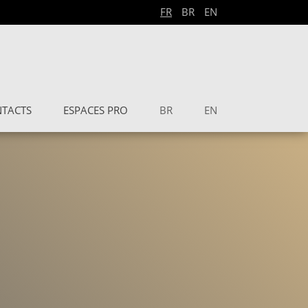
FR
BR
EN
TACTS
ESPACES PRO
BR
EN