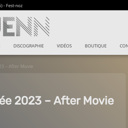
6)
-
Fest-noz
E
DISCOGRAPHIE
VIDÉOS
BOUTIQUE
CON
23 – After Movie
née 2023 – After Movie