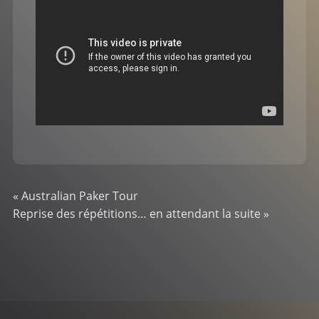
«
Australian Paker Tour
Reprise des répétitions… en attendant la suite
»