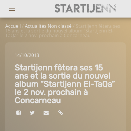
Accueil
/
Actualités
,
Non classé
/ Startijenn fêtera ses
15 ans et la sortie du nouvel album “Startijenn El-
TaQa” le 2 nov. prochain à Concarneau
14
/10
/2013
Startijenn fêtera ses 15
ans et la sortie du nouvel
album “Startijenn El-TaQa”
le 2 nov. prochain à
Concarneau