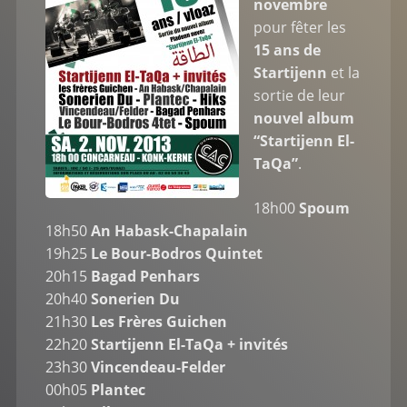
novembre
pour fêter les
15 ans de
Startijenn
et la
sortie de leur
nouvel album
“Startijenn El-
TaQa”
.
18h00
Spoum
18h50
An Habask-Chapalain
19h25
Le Bour-Bodros Quintet
20h15
Bagad Penhars
20h40
Sonerien Du
21h30
Les Frères Guichen
22h20
Startijenn El-TaQa + invités
23h30
Vincendeau-Felder
00h05
Plantec